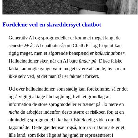
Fordelene ved en skræddersyet chatbot
Generativ AI og sprogmodeller er kommet meget langt de
seneste 2+ år. AI chatbots såsom ChatGPT og Copilot kan
rigtig meget, men et afgørende benspænd er
hallucinationer
.
Hallucinationer sker, når en AI bare
finder på
. Disse falske
fakta kan nogle gange være meget svære at spotte, hvis man
ikke selv ved, at det man får er faktuelt forkert.
Ud over hallucinationer, som stadig kan forekomme, så er det
også vigtigt at tage i betragtning, hvilket grundlag af
information de store sprogmodeller er trænet på. Jo mere en
niche
du arbejder indenfor, desto større er risikoen for, at en
almindelig sprogmodel ikke har tilstrækkelig viden om dit
fagområde. Dette gælder især også, fordi vi i Danmark er et
lille land, som ikke i lige så høj grad er repræsenteret i