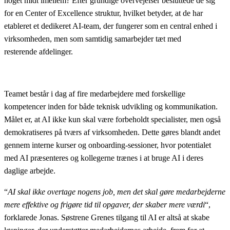
noget midt imellem? Efter grundige overvejelser besluttede de sig
for en Center of Excellence struktur, hvilket betyder, at de har
etableret et dedikeret AI-team, der fungerer som en central enhed i
virksomheden, men som samtidig samarbejder tæt med
resterende afdelinger.
Teamet består i dag af fire medarbejdere med forskellige
kompetencer inden for både teknisk udvikling og kommunikation.
Målet er, at AI ikke kun skal være forbeholdt specialister, men også
demokratiseres på tværs af virksomheden. Dette gøres blandt andet
gennem interne kurser og onboarding-sessioner, hvor potentialet
med AI præsenteres og kollegerne trænes i at bruge AI i deres
daglige arbejde.
“
AI skal ikke overtage nogens job, men det skal gøre medarbejderne
mere effektive og frigøre tid til opgaver, der skaber mere værdi
“,
forklarede Jonas. Søstrene Grenes tilgang til AI er altså at skabe