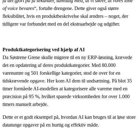
få det gjort på få sekunder, samtidig med, at vi sikrer, at vores tone
of voice bevares
“, fortalte drengene. Dette giver også større
fleksibilitet, hvis en produktbeskrivelse skal ændres – noget, der
tidligere var forbundet med en del ekstraarbejde og udgifter.
Produktkategorisering ved hjælp af AI
Da Søstrene Grene skulle migrere til en ny ERP-løsning, krævede
det en opdatering af deres produktkategorier. Med 80.000
varenumre og 501 forskellige kategorier, stod de over for en
tidskrævende opgave. Her kom AI dem til undsætning. På blot 35
timer formåede AI-modellen at kategorisere alle varerne med en
præcision på 95 %, hvilket sparede virksomheden for over 1.000
timers manuelt arbejde.
Dette er et godt eksempel på, hvordan AI kan bruges til at løse store
datatunge opgaver på en hurtig og effektiv måde.