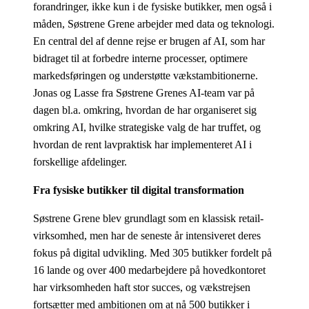
forandringer, ikke kun i de fysiske butikker, men også i
måden,
Søstrene Grene
arbejder med data og teknologi.
En central del af denne rejse er brugen af AI, som har
bidraget til at forbedre interne processer, optimere
markedsføringen og understøtte vækstambitionerne.
Jonas og Lasse fra
Søstrene Grenes AI-team
var på
dagen bl.a. omkring
, hvordan de har organiseret sig
omkring AI, hvilke strategiske valg de har truffet, og
hvordan de
rent
lav
praktisk har implementeret AI i
forskellige afdelinger.
Fra fysiske butikker til digital transformation
Søstrene Grene blev grundlagt som en klassisk retail-
virksomhed, men har de seneste år intensiveret deres
fokus på digital udvikling. Med 305 butikker fordelt på
16 lande og over 400 medarbejdere på hovedkontoret
har virksomheden haft stor succes, og vækstrejsen
fortsætter med ambitionen om at nå 500 butikker i