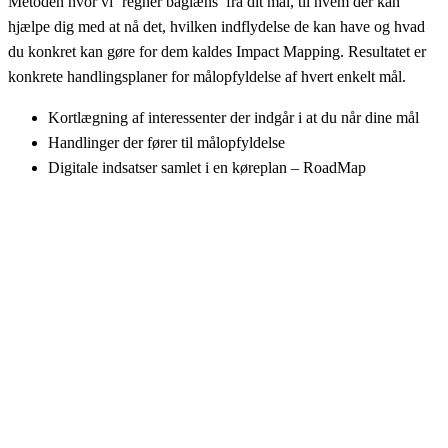
Metoden hvor vi ‘regner baglæns’ fra dit mål, til hvem der kan
hjælpe dig med at nå det, hvilken indflydelse de kan have og hvad
du konkret kan gøre for dem kaldes Impact Mapping. Resultatet er
konkrete handlingsplaner for målopfyldelse af hvert enkelt mål.
Kortlægning af interessenter der indgår i at du når dine mål
Handlinger der fører til målopfyldelse
Digitale indsatser samlet i en køreplan – RoadMap